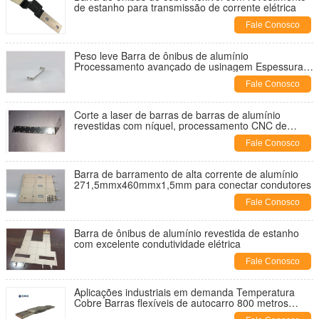
de estanho para transmissão de corrente elétrica
Fale Conosco
Peso leve Barra de ônibus de alumínio
Processamento avançado de usinagem Espessura
0,8 mm
Fale Conosco
Corte a laser de barras de barras de alumínio
revestidas com níquel, processamento CNC de
material de alumínio com tratamento de superfície
Fale Conosco
polido
Barra de barramento de alta corrente de alumínio
271,5mmx460mmx1,5mm para conectar condutores
Fale Conosco
Barra de ônibus de alumínio revestida de estanho
com excelente condutividade elétrica
Fale Conosco
Aplicações industriais em demanda Temperatura
Cobre Barras flexíveis de autocarro 800 metros
quadrados