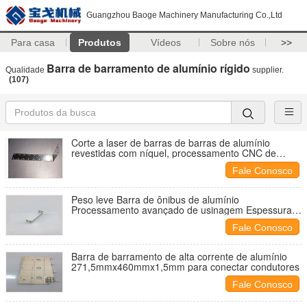
Guangzhou Baoge Machinery Manufacturing Co.,Ltd
Para casa
Produtos
Vídeos
Sobre nós
>>
Barra de barramento de alumínio rígido
Qualidade
supplier.
(107)
Corte a laser de barras de barras de alumínio
revestidas com níquel, processamento CNC de
material de alumínio com tratamento de superfície
Fale Conosco
polido
Peso leve Barra de ônibus de alumínio
Processamento avançado de usinagem Espessura
0,8 mm
Fale Conosco
Barra de barramento de alta corrente de alumínio
271,5mmx460mmx1,5mm para conectar condutores
Fale Conosco