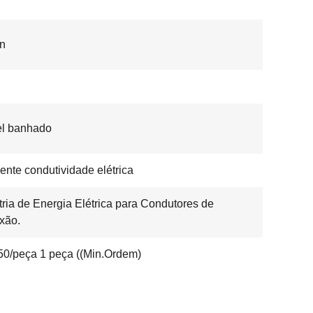
n
el banhado
ente condutividade elétrica
tria de Energia Elétrica para Condutores de
xão.
0/peça 1 peça ((Min.Ordem)