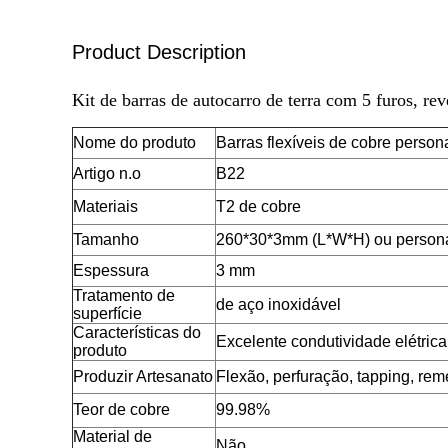
Product Description
Kit de barras de autocarro de terra com 5 furos, re
Nome do produto
Barras flexíveis de cobre person
Artigo n.o
B22
Materiais
T2 de cobre
Tamanho
260*30*3mm (L*W*H) ou person
Espessura
3 mm
Tratamento de
de aço inoxidável
superfície
Características do
Excelente condutividade elétrica
produto
Produzir Artesanato
Flexão, perfuração, tapping, rem
Teor de cobre
99.98%
Material de
Não