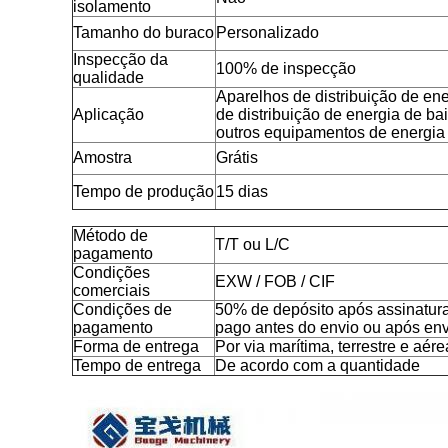
isolamento
Tamanho do buraco
Personalizado
Inspecção da
100% de inspecção
qualidade
Aparelhos de distribuição de ene
Aplicação
de distribuição de energia de ba
outros equipamentos de energia
Amostra
Grátis
Tempo de produção
15 dias
Método de
T/T ou L/C
pagamento
Condições
EXW / FOB / CIF
comerciais
Condições de
50% de depósito após assinatura
pagamento
pago antes do envio ou após env
Forma de entrega
Por via marítima, terrestre e aére
Tempo de entrega
De acordo com a quantidade